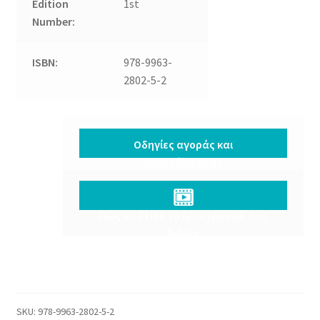
Edition
1st
Number:
ISBN:
978-9963-
2802-5-2
Επίλυση
Μαθηματικού
Oδηγίες αγοράς και
Προβλήματος
εγκατάστασης
quantity
Πώς να δείτε το ηλεκτρονικό σας
βιβλίο
SKU:
978-9963-2802-5-2