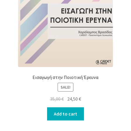
Εισαγωγή στην Ποιοτική Έρευνα
SALE!
Original
Current
35,00
€
24,50
€
price
price
was:
is:
Add to cart
35,00 €.
24,50 €.