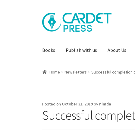
Skip
Skip
to
to
navigation
content
Books
Publish with us
About Us
Home
Newsletters
Successful completion o
Posted on
October 31, 2019
by
nimda
Successful completi