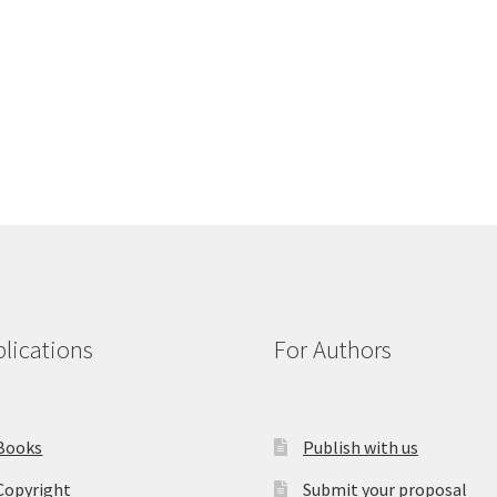
lications
For Authors
Books
Publish with us
Copyright
Submit your proposal