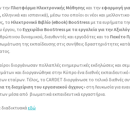
ν την
Πλατφόρμα Ηλεκτρονικής Μάθησης
και την
εφαρμογή για
, ελληνικά και ισπανικά), μέσω του οποίοι οι νέοι και μελλοντικ
υς, το
Ηλεκτρονικό Βιβλίο (eBook) BooStress
με τα ευρήματα της
υ έργου, το
Εγχειρίδιο BooStress με τα εργαλεία για την Αξιολ
νθρώπινου δυναμικού, διευθυντές και εργοδότες και το
Πακέτο Π
νσωμάτωση της εκπαίδευσης στις συνήθεις δραστηριότητες κατά
ατος.
εταίροι διοργάνωσαν πολλαπλές ενημερωτικές εκδηλώσεις και σεμ
μάτων και διοργανώθηκε στην Κύπρο ένα διεθνές εκπαιδευτικό
ων εταίρων. Τέλος, το CARDET διοργάνωσε το τελικό διεθνές συ
α τη διαχείριση του εργασιακού άγχους
» στη Λευκωσία για ευ
των μέσα από βιωματικά εκπαιδευτικά εργαστήρια.
α διαδικτυακά
εδώ