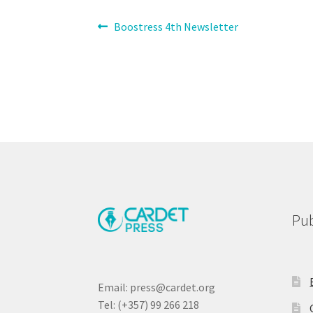
Post
Previous
Boostress 4th Newsletter
post:
navigation
Pub
Email: press@cardet.org
Tel: (+357) 99 266 218