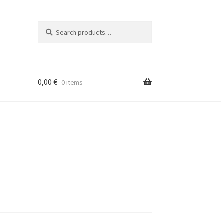
Search
Search
for:
0,00
€
0 items