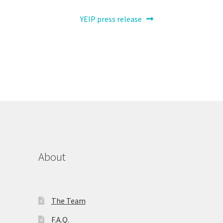
Next
YEIP press release
post:
About
The Team
F.A.Q.